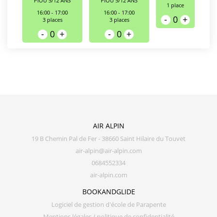
PIOU 5/12 ANS
PIOU 5/12 ANS
1
place
16:00 - 17:00
16:00 - 17:00
-
0
+
3
places
3
places
-
0
+
-
0
+
AIR ALPIN
19 B Chemin Pal de Fer - 38660 Saint Hilaire du Touvet
air-alpin@air-alpin.com
0684552334
air-alpin.com
BOOKANDGLIDE
Logiciel de gestion d'école de Parapente
Mentions légales / politique de confidentialité