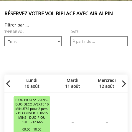
RÉSERVEZ VOTRE VOL BIPLACE AVEC AIR ALPIN
Filtrer par ...
TYPE DE VOL
DATE
Lundi
Mardi
Mercredi
10 août
11 août
12 août
PIOU PIOU 5/12 ANS -
DUO DECOUVERTE 10
MINUTES pour 2 pers.
- DECOUVERTE 10-15
MINS - DUO PIOU
-
-
PIOU 5/12 ANS
09:00 - 10:00