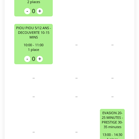
2
places
-
0
+
PIOU PIOU 5/12 ANS -
DECOUVERTE 10-15
MINS
-
-
10:00 - 11:00
1
place
-
0
+
-
-
-
-
-
-
EVASION 20-
25 MINUTES -
PRESTIGE 30-
35 minutes
-
-
13:00 - 14:30