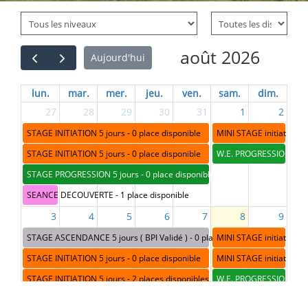
août 2026
Aujourd'hui
lun.
mar.
mer.
jeu.
ven.
sam.
dim.
27
28
29
30
31
1
2
STAGE INITIATION 5 jours - 0 place disponible
MINI STAGE initiation - 
STAGE INITIATION 5 jours - 0 place disponible
W.E. PROGRESSION - 0 p
STAGE PROGRESSION 5 jours - 0 place disponible
SEANCE DECOUVERTE - 1 place disponible
3
4
5
6
7
8
9
STAGE ASCENDANCE 5 jours ( BPI Validé ) - 0 place disponible
MINI STAGE initiation - 
STAGE INITIATION 5 jours - 0 place disponible
MINI STAGE initiation - 
STAGE INITIATION 5 jours - 2 places disponibles
W.E. PROGRESSION - 1 p
STAGE PROGRESSION 5 jours - 0 place disponible
WE ASCENDANCE / PERF ( 